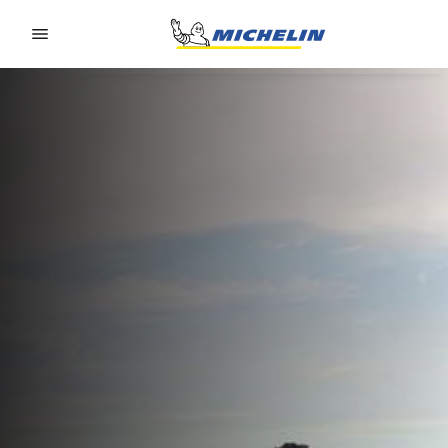
Go to page content
Go to page navigation