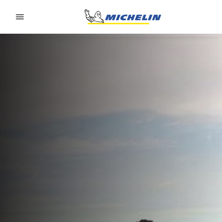
Go to page content
Go to page navigation