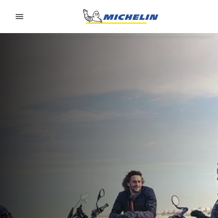
Go to page content
Go to page navigation