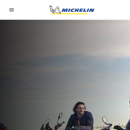
Go to page content
Go to page navigation