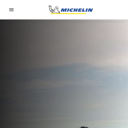
Go to page content
Go to page navigation