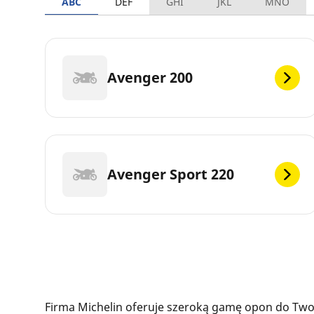
ABC
DEF
GHI
JKL
MNO
Avenger 200
Avenger Sport 220
Firma Michelin oferuje szeroką gamę opon do Twoj