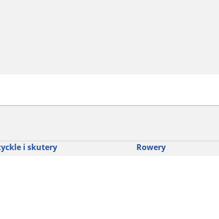
yckle i skutery
Rowery
dź punkt sprzedaży
Znajdź odpowiednią opo
drogowego dla siebie
glądaj według marek motocykli
Odkryj nasze uniwersaln
glądaj według rodzaju motocykla
rowerów szutrowych
glądaj według stylu jazdy
Opony do rowerów górski
glądaj według rodziny produktów
dyscypliny