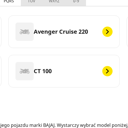
PQRS
TUV
WXYZ
0-9
Avenger Cruise 220
CT 100
ego pojazdu marki BAJAJ. Wystarczy wybrać model poniżej,