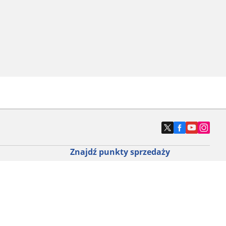
Znajdź punkty sprzedaży
ny do roweru
Znajdź sklep z oponami samochodowymi
e opony do
ch do każdej