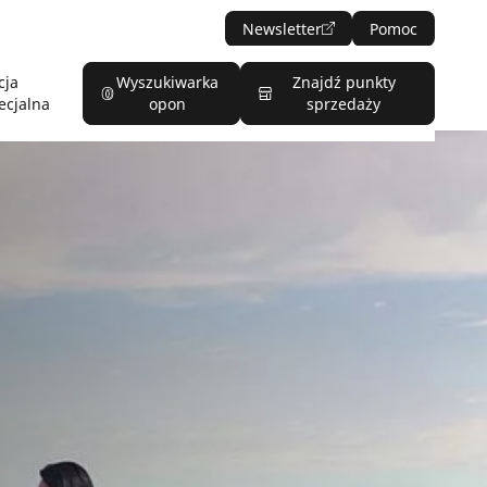
Newsletter
Pomoc
cja
Wyszukiwarka
Znajdź punkty
ecjalna
opon
sprzedaży