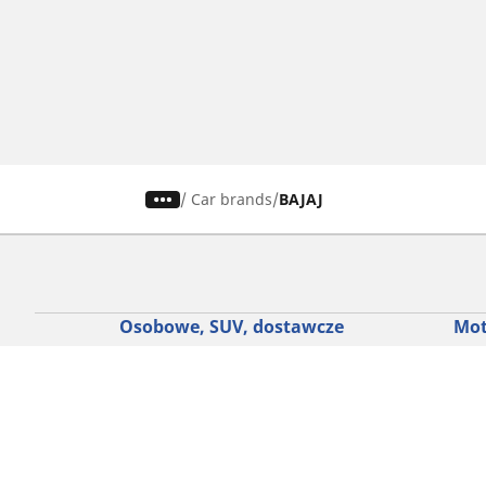
/
Car brands
BAJAJ
Osobowe, SUV, dostawcze
Mot
Skorzystaj z naszego narzędzia do
Znaj
wyboru opon
Prze
Przeglądaj według marek samochodów
Prze
Przeglądaj według stylu jazdy
Prze
Przeglądaj według rodzaju pojazdu
Prze