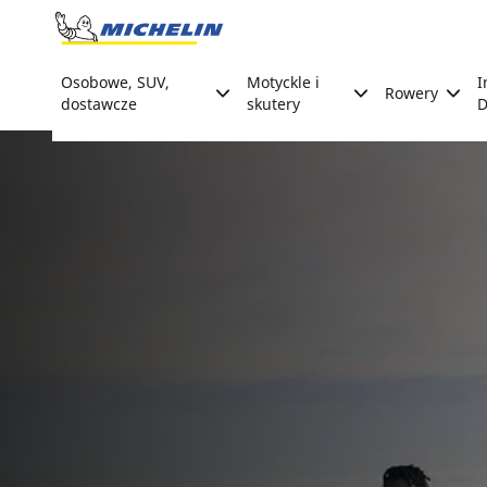
Go to page content
Go to page navigation
Osobowe, SUV,
Motyckle i
I
Rowery
dostawcze
skutery
D