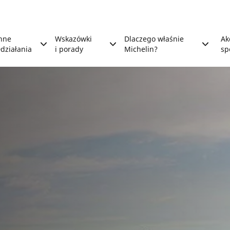
nne
Wskazówki
Dlaczego właśnie
Ak
działania
i porady
Michelin?
sp