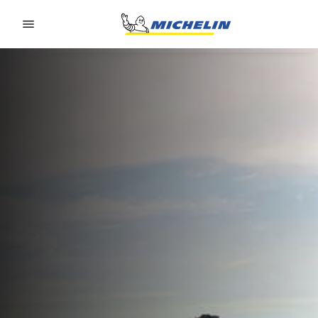
Go to page content
Go to page navigation