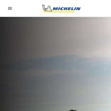
Go to page content
Go to page navigation