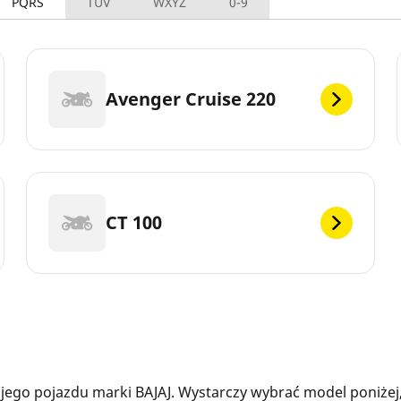
PQRS
TUV
WXYZ
0-9
Avenger Cruise 220
CT 100
ego pojazdu marki BAJAJ. Wystarczy wybrać model poniżej,