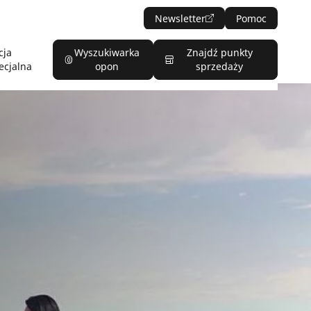
Newsletter
Pomoc
cja
Wyszukiwarka
Znajdź punkty
ecjalna
opon
sprzedaży