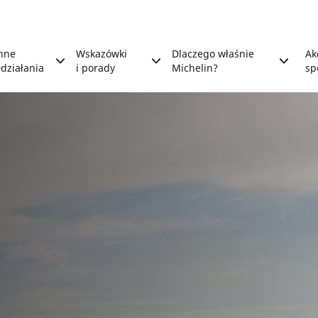
nne
Wskazówki
Dlaczego właśnie
Ak
działania
i porady
Michelin?
sp