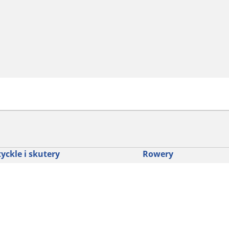
yckle i skutery
Rowery
dź punkt sprzedaży
Znajdź odpowiednią opo
drogowego dla siebie
glądaj według marek motocykli
Odkryj nasze uniwersaln
glądaj według rodzaju motocykla
rowerów szutrowych
glądaj według stylu jazdy
Opony do rowerów górski
glądaj według rodziny produktów
dyscypliny