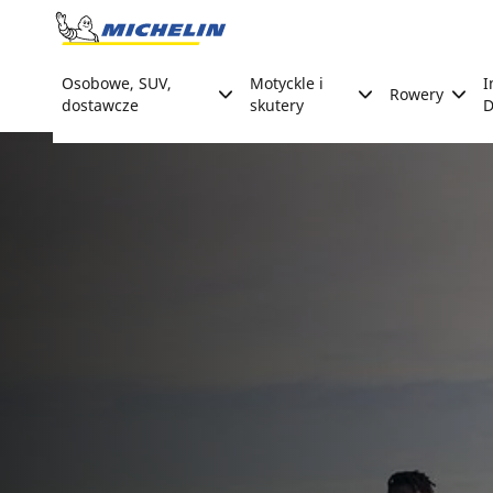
Go to page content
Go to page navigation
Osobowe, SUV,
Motyckle i
I
Rowery
dostawcze
skutery
D