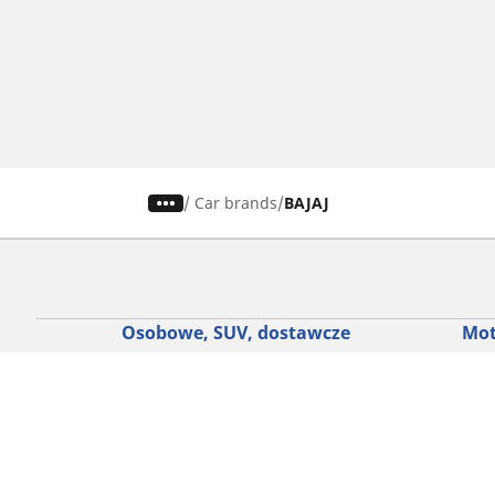
/
Car brands
BAJAJ
Osobowe, SUV, dostawcze
Mot
Skorzystaj z naszego narzędzia do
Znaj
wyboru opon
Prze
Przeglądaj według marek samochodów
Prze
Przeglądaj według stylu jazdy
Prze
Przeglądaj według rodzaju pojazdu
Prze