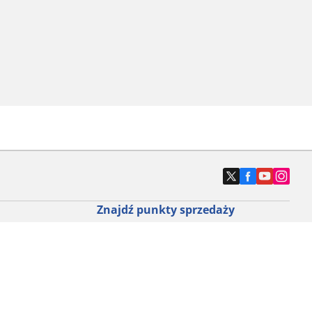
Znajdź punkty sprzedaży
ny do roweru
Znajdź sklep z oponami samochodowymi
e opony do
ch do każdej