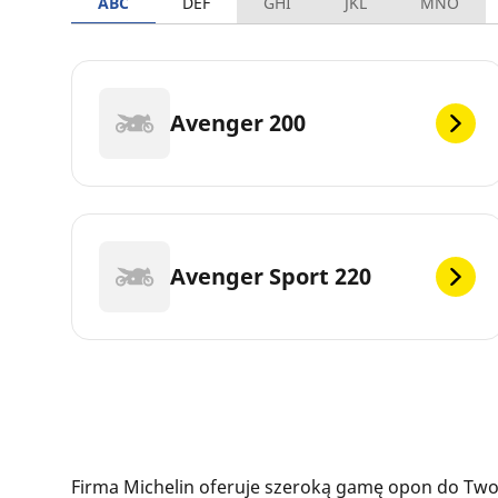
ABC
DEF
GHI
JKL
MNO
Avenger 200
Avenger Sport 220
Firma Michelin oferuje szeroką gamę opon do Twoj