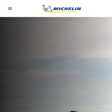
Go to page content
Go to page navigation