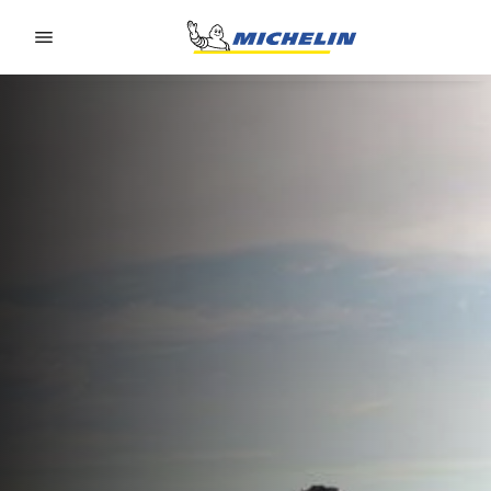
Go to page content
Go to page navigation