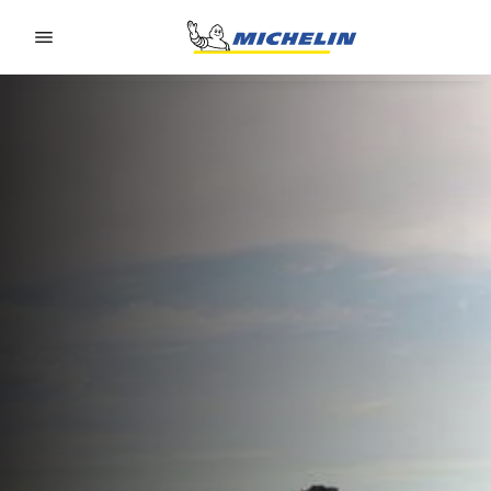
Go to page content
Go to page navigation