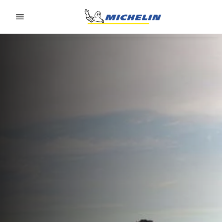
Go to page content
Go to page navigation