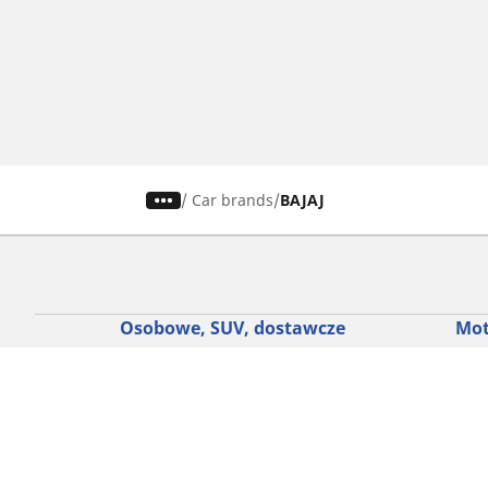
/
Car brands
BAJAJ
Osobowe, SUV, dostawcze
Mot
Skorzystaj z naszego narzędzia do
Znaj
wyboru opon
Prze
Przeglądaj według marek samochodów
Prze
Przeglądaj według stylu jazdy
Prze
Przeglądaj według rodzaju pojazdu
Prze