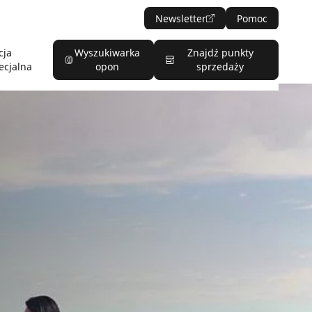
Newsletter
Pomoc
cja
Wyszukiwarka
Znajdź punkty
ecjalna
opon
sprzedaży