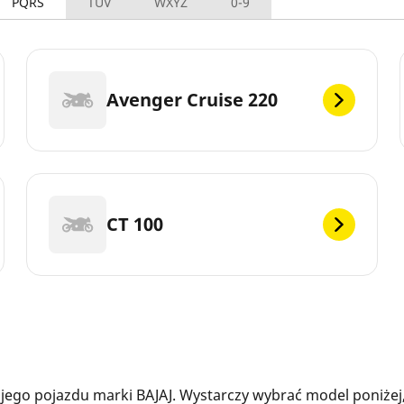
PQRS
TUV
WXYZ
0-9
Avenger Cruise 220
CT 100
ego pojazdu marki BAJAJ. Wystarczy wybrać model poniżej,