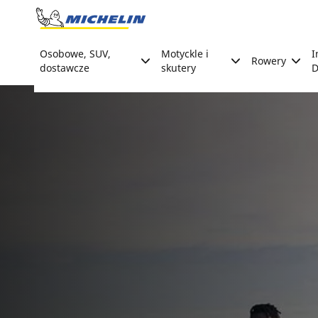
Go to page content
Go to page navigation
Osobowe, SUV,
Motyckle i
I
Rowery
dostawcze
skutery
D