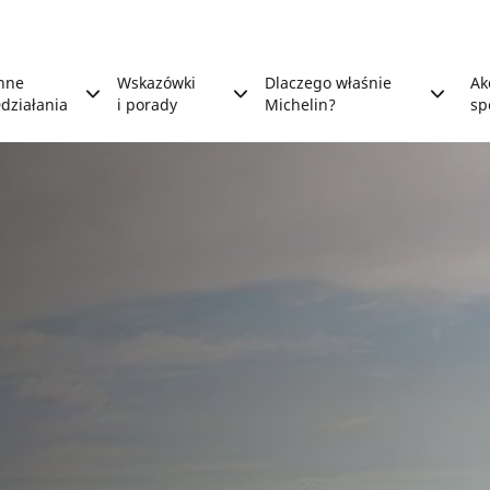
nne
Wskazówki
Dlaczego właśnie
Ak
działania
i porady
Michelin?
sp