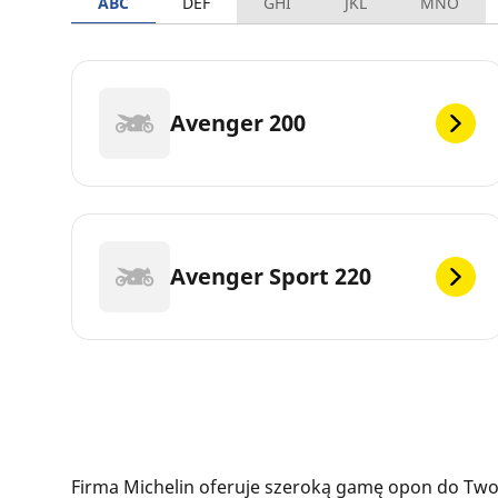
ABC
DEF
GHI
JKL
MNO
Avenger 200
Avenger Sport 220
Firma Michelin oferuje szeroką gamę opon do Twoj