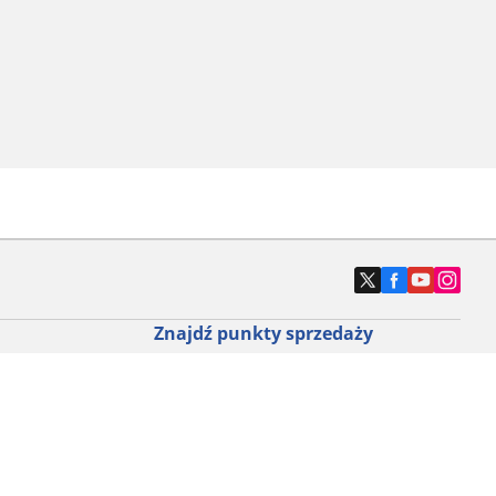
Znajdź punkty sprzedaży
ny do roweru
Znajdź sklep z oponami samochodowymi
e opony do
ch do każdej