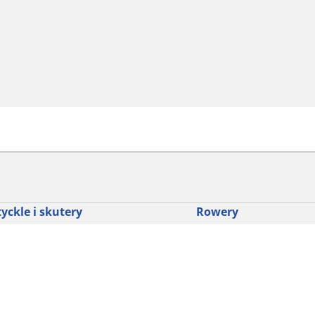
yckle i skutery
Rowery
dź punkt sprzedaży
Znajdź odpowiednią opo
drogowego dla siebie
glądaj według marek motocykli
Odkryj nasze uniwersaln
glądaj według rodzaju motocykla
rowerów szutrowych
glądaj według stylu jazdy
Opony do rowerów górski
glądaj według rodziny produktów
dyscypliny