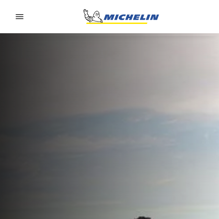
Go to page content
Go to page navigation