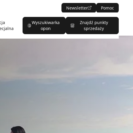
Newsletter
Pomoc
cja
Wyszukiwarka
Znajdź punkty
ecjalna
opon
sprzedaży