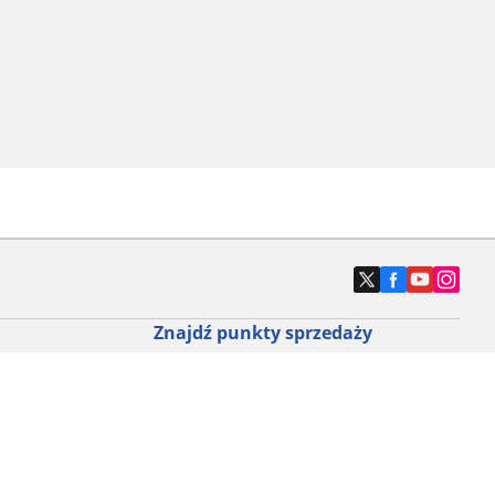
Znajdź punkty sprzedaży
ny do roweru
Znajdź sklep z oponami samochodowymi
e opony do
ch do każdej