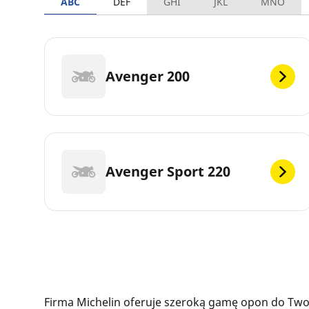
ABC
DEF
GHI
JKL
MNO
Avenger 200
Avenger Sport 220
Firma Michelin oferuje szeroką gamę opon do Twoj