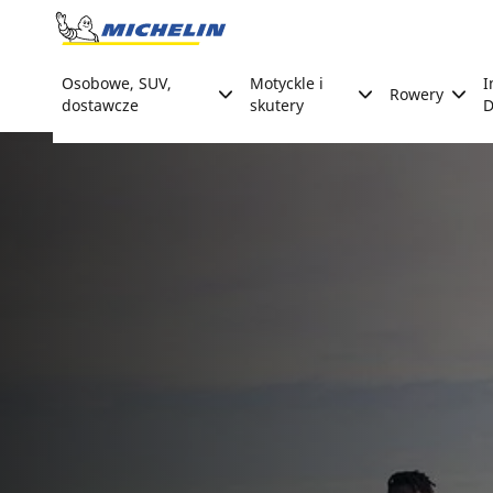
Go to page content
Go to page navigation
Osobowe, SUV,
Motyckle i
I
Rowery
dostawcze
skutery
D