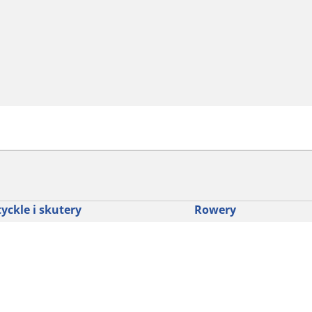
yckle i skutery
Rowery
dź punkt sprzedaży
Znajdź odpowiednią opo
drogowego dla siebie
glądaj według marek motocykli
Odkryj nasze uniwersaln
glądaj według rodzaju motocykla
rowerów szutrowych
glądaj według stylu jazdy
Opony do rowerów górski
glądaj według rodziny produktów
dyscypliny