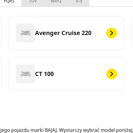
PQRS
TUV
WXYZ
0-9
Avenger Cruise 220
CT 100
ego pojazdu marki BAJAJ. Wystarczy wybrać model poniżej,