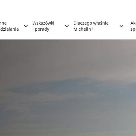
nne
Wskazówki
Dlaczego właśnie
Ak
działania
i porady
Michelin?
sp