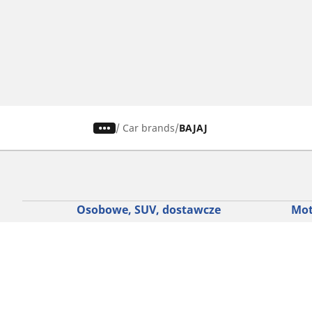
/
Car brands
BAJAJ
Osobowe, SUV, dostawcze
Mot
Skorzystaj z naszego narzędzia do
Znaj
wyboru opon
Prze
Przeglądaj według marek samochodów
Prze
Przeglądaj według stylu jazdy
Prze
Przeglądaj według rodzaju pojazdu
Prze