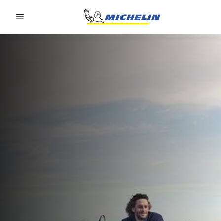
Go to page content
Go to page navigation