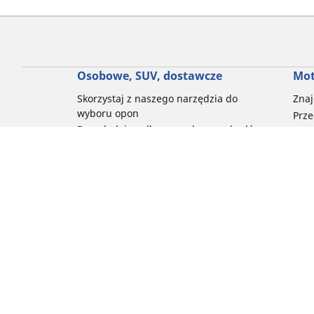
Osobowe, SUV, dostawcze
Mot
Skorzystaj z naszego narzędzia do
Znaj
wyboru opon
Prze
Przeglądaj według marek samochodów
Prze
Przeglądaj według stylu jazdy
Prze
Przeglądaj według rodzaju pojazdu
Prze
Przeglądaj według pory roku
Prze
Przeglądaj według rodziny produktów
Przeglądaj według rozmiaru opon
Porada
Pomoc i wsparcie