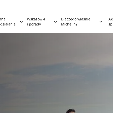
nne
Wskazówki
Dlaczego właśnie
Ak
działania
i porady
Michelin?
sp