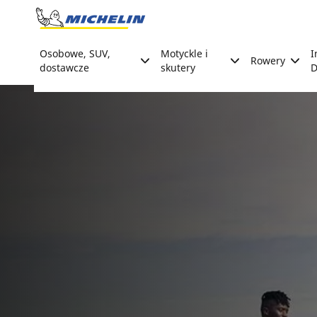
Go to page content
Go to page navigation
Osobowe, SUV,
Motyckle i
I
Rowery
dostawcze
skutery
D