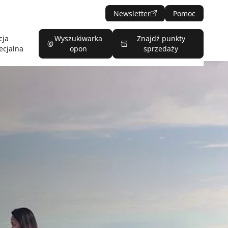
Newsletter
Pomoc
cja
Wyszukiwarka
Znajdź punkty
ecjalna
opon
sprzedaży