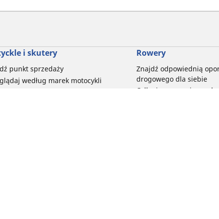
yckle i skutery
Rowery
dź punkt sprzedaży
Znajdź odpowiednią opo
drogowego dla siebie
glądaj według marek motocykli
Odkryj nasze uniwersaln
glądaj według rodzaju motocykla
rowerów szutrowych
glądaj według stylu jazdy
Opony do rowerów górski
glądaj według rodziny produktów
dyscypliny
glądaj według rozmiaru opon
Wszystkie nasze gamy o
elektrycznych
Twoja konfiguracja
Opony do roweru miejski
bezpieczeństwo i trwałoś
Przeglądaj wszystkie opo