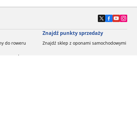
Znajdź punkty sprzedaży
ny do roweru
Znajdź sklep z oponami samochodowymi
e opony do
ch do każdej
pon do rowerów
ego:
ć
ny