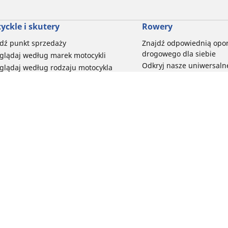
yckle i skutery
Rowery
dź punkt sprzedaży
Znajdź odpowiednią opo
drogowego dla siebie
glądaj według marek motocykli
Odkryj nasze uniwersaln
glądaj według rodzaju motocykla
rowerów szutrowych
glądaj według stylu jazdy
Opony do rowerów górski
glądaj według rodziny produktów
dyscypliny
glądaj według rozmiaru opon
Wszystkie nasze gamy o
elektrycznych
Opony do roweru miejski
Twoja konfiguracja
bezpieczeństwo i trwałoś
Przeglądaj wszystkie opo