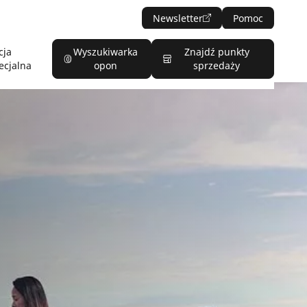
Newsletter
Pomoc
cja
Wyszukiwarka
Znajdź punkty
ecjalna
opon
sprzedaży