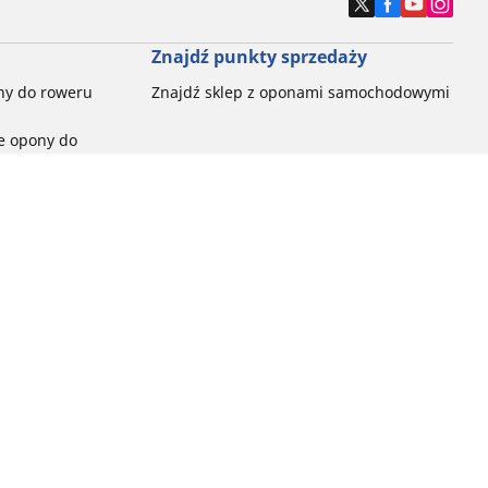
Znajdź punkty sprzedaży
ny do roweru
Znajdź sklep z oponami samochodowymi
e opony do
ch do każdej
pon do rowerów
ego:
ć
ny