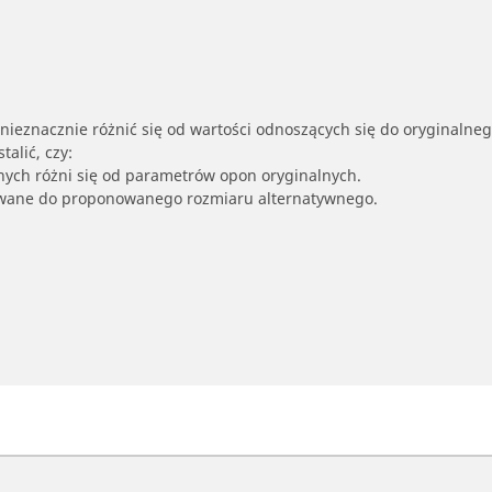
nieznacznie różnić się od wartości odnoszących się do oryginalne
alić, czy:
nych różni się od parametrów opon oryginalnych.
owane do proponowanego rozmiaru alternatywnego.