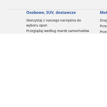
Osobowe, SUV, dostawcze
Mot
Skorzystaj z naszego narzędzia do
Znaj
wyboru opon
Prze
Przeglądaj według marek samochodów
Prze
Przeglądaj według stylu jazdy
Prze
Przeglądaj według rodzaju pojazdu
Prze
Przeglądaj według pory roku
Prze
Przeglądaj według rodziny produktów
Przeglądaj według rozmiaru opon
Porada
Pomoc i wsparcie
Często zadawane pytania – samochody
Często zadawane pytania – motocykle
Często zadawane pytania – rowery