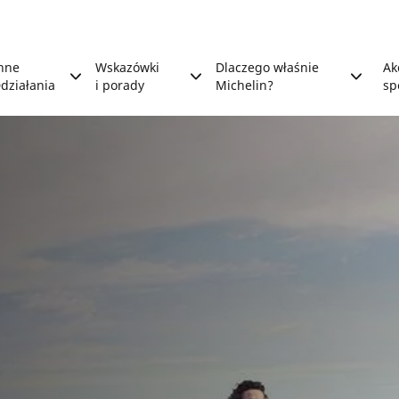
nne
Wskazówki
Dlaczego właśnie
Ak
działania
i porady
Michelin?
sp