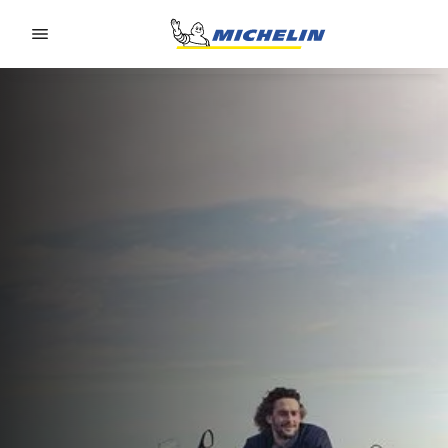
Go to page content
Go to page navigation