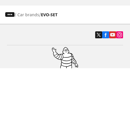
/
Car brands
EVO-SET
Osobowe, SUV, dostawcze
Motyckle i skutery
Rowery