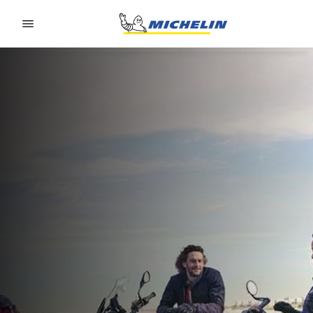
Go to page content
Go to page navigation