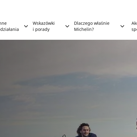
nne
Wskazówki
Dlaczego właśnie
Ak
działania
i porady
Michelin?
sp