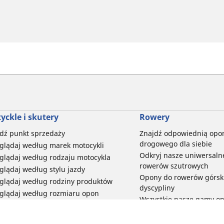
yckle i skutery
Rowery
dź punkt sprzedaży
Znajdź odpowiednią opo
drogowego dla siebie
glądaj według marek motocykli
Odkryj nasze uniwersaln
glądaj według rodzaju motocykla
rowerów szutrowych
glądaj według stylu jazdy
Opony do rowerów górski
glądaj według rodziny produktów
dyscypliny
glądaj według rozmiaru opon
Wszystkie nasze gamy o
elektrycznych
Opony do roweru miejski