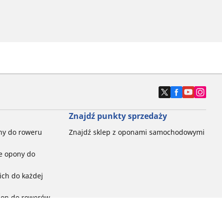
Znajdź punkty sprzedaży
ny do roweru
Znajdź sklep z oponami samochodowymi
e opony do
ch do każdej
pon do rowerów
ego: