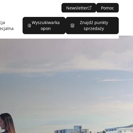
Newsletter
Pomoc
cja
Wyszukiwarka
Znajdź punkty
ecjalna
opon
sprzedaży