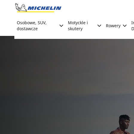
Go to page content
Go to page navigation
Osobowe, SUV,
Motyckle i
I
Rowery
dostawcze
skutery
D