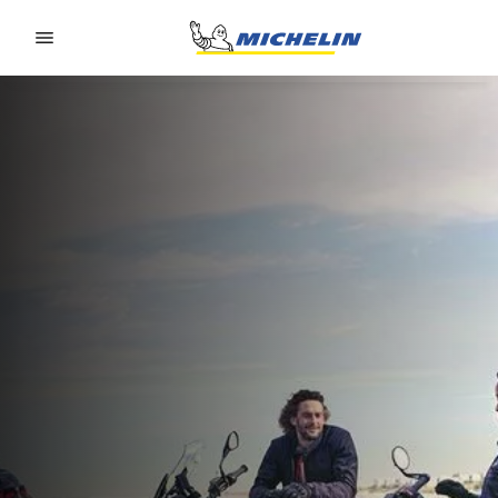
Go to page content
Go to page navigation