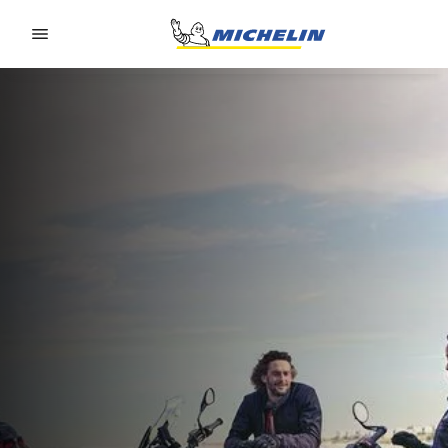
Go to page content
Go to page navigation