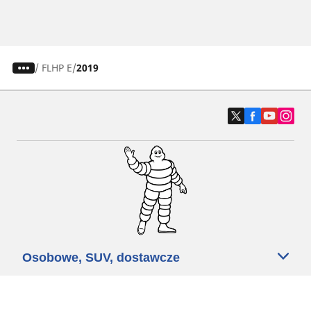
/
FLHP E
2019
Osobowe, SUV, dostawcze
Motyckle i skutery