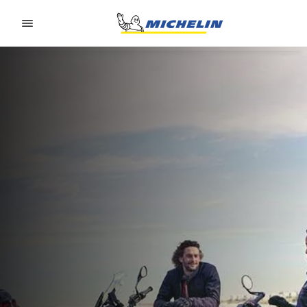
Go to page content
Go to page navigation