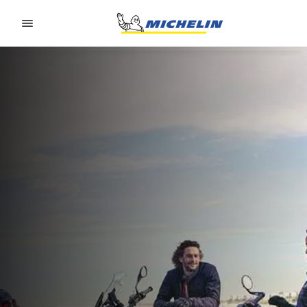
Go to page content
Go to page navigation