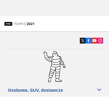
/
FLHP E
2021
Osobowe, SUV, dostawcze
Motyckle i skutery