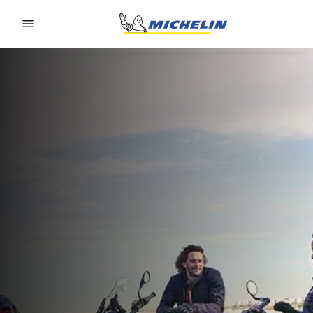
Go to page content
Go to page navigation