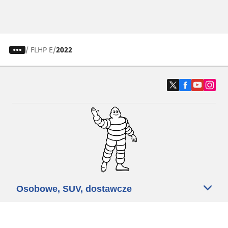
/
FLHP E
2022
Osobowe, SUV, dostawcze
Motyckle i skutery