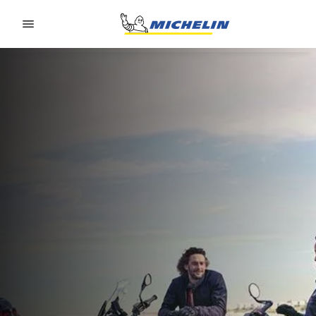
Go to page content
Go to page navigation