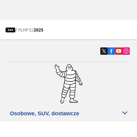
/
FLHP E
2025
Osobowe, SUV, dostawcze
Motyckle i skutery