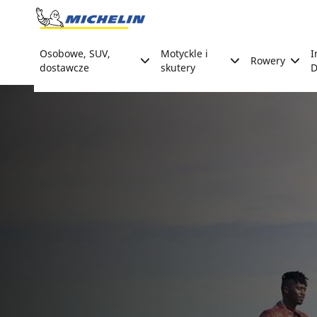
Go to page content
Go to page navigation
Osobowe, SUV,
Motyckle i
I
Rowery
dostawcze
skutery
D