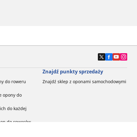
Znajdź punkty sprzedaży
ny do roweru
Znajdź sklep z oponami samochodowymi
e opony do
ch do każdej
pon do rowerów
ego: