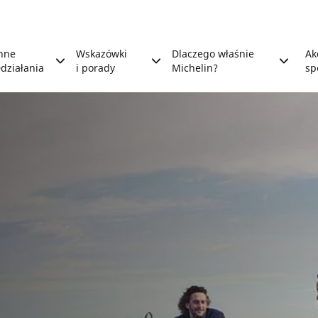
nne
Wskazówki
Dlaczego właśnie
Ak
działania
i porady
Michelin?
sp