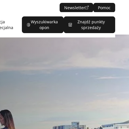
Newsletter
Pomoc
cja
Wyszukiwarka
Znajdź punkty
ecjalna
opon
sprzedaży