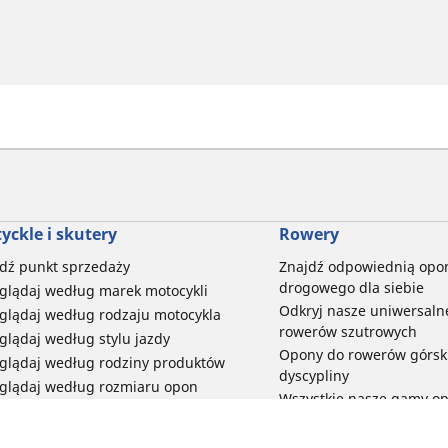
yckle i skutery
Rowery
dź punkt sprzedaży
Znajdź odpowiednią opo
drogowego dla siebie
glądaj według marek motocykli
Odkryj nasze uniwersaln
glądaj według rodzaju motocykla
rowerów szutrowych
glądaj według stylu jazdy
Opony do rowerów górski
glądaj według rodziny produktów
dyscypliny
glądaj według rozmiaru opon
Wszystkie nasze gamy o
elektrycznych
Opony do roweru miejski