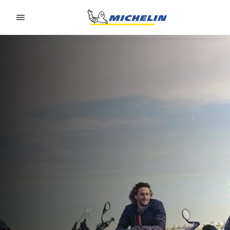
Go to page content
Go to page navigation