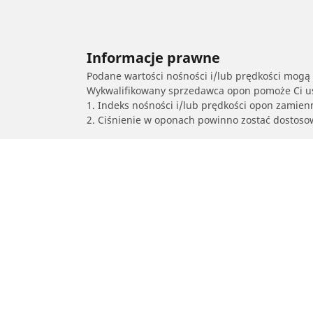
Informacje prawne
Podane wartości nośności i/lub prędkości mogą 
Wykwalifikowany sprzedawca opon pomoże Ci ust
1. Indeks nośności i/lub prędkości opon zamien
2. Ciśnienie w oponach powinno zostać dostos
/
HARLEY-DAVIDSON
FLHS Electra Glide