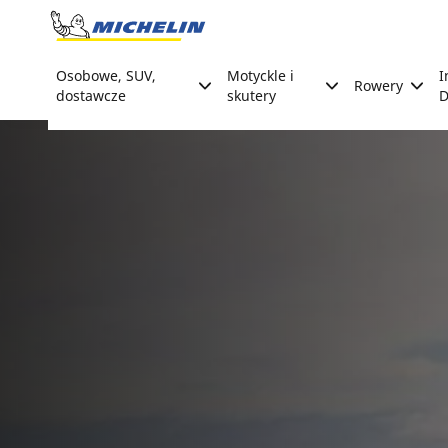
Go to page content
Go to page navigation
Osobowe, SUV,
Motyckle i
I
Rowery
dostawcze
skutery
D