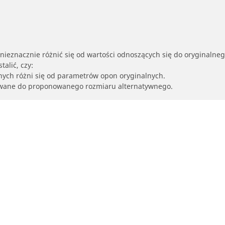
nieznacznie różnić się od wartości odnoszących się do oryginalne
alić, czy:
nych różni się od parametrów opon oryginalnych.
owane do proponowanego rozmiaru alternatywnego.
Twoja konfiguracja