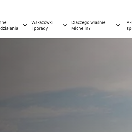
nne
Wskazówki
Dlaczego właśnie
Ak
działania
i porady
Michelin?
sp