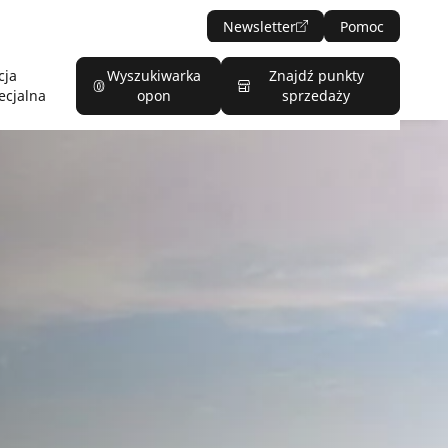
Newsletter
Pomoc
cja
Wyszukiwarka
Znajdź punkty
ecjalna
opon
sprzedaży