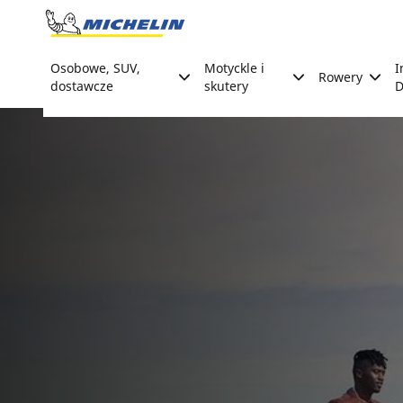
Go to page content
Go to page navigation
Osobowe, SUV,
Motyckle i
I
Rowery
dostawcze
skutery
D