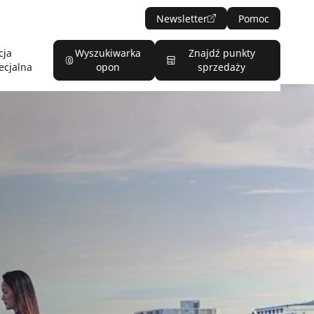
Newsletter
Pomoc
cja
Wyszukiwarka
Znajdź punkty
ecjalna
opon
sprzedaży