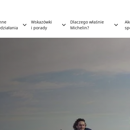
nne
Wskazówki
Dlaczego właśnie
Ak
działania
i porady
Michelin?
sp