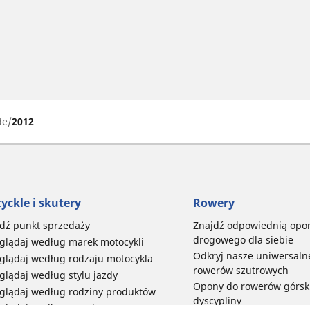
de
2012
yckle i skutery
Rowery
dź punkt sprzedaży
Znajdź odpowiednią opo
drogowego dla siebie
glądaj według marek motocykli
Odkryj nasze uniwersaln
glądaj według rodzaju motocykla
rowerów szutrowych
glądaj według stylu jazdy
Opony do rowerów górski
glądaj według rodziny produktów
dyscypliny
glądaj według rozmiaru opon