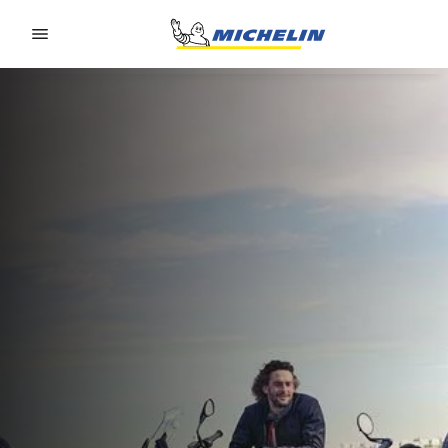
Go to page content
Go to page navigation