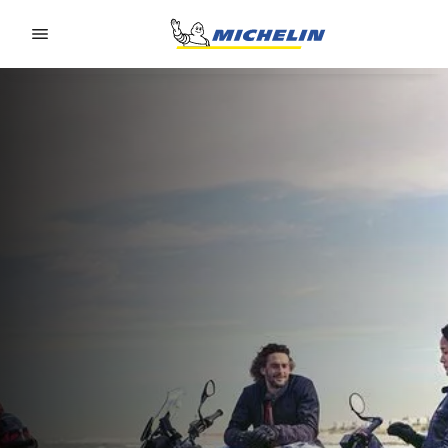
Go to page content
Go to page navigation