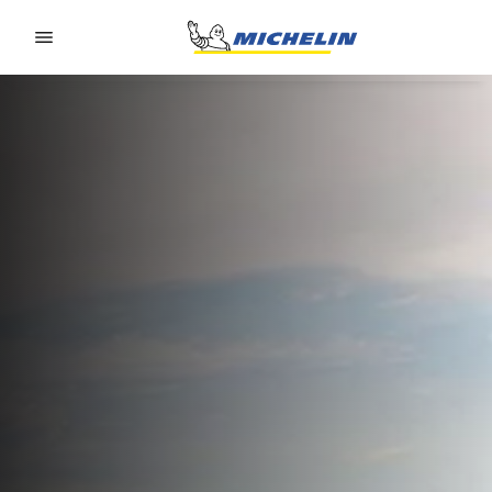
Go to page content
Go to page navigation