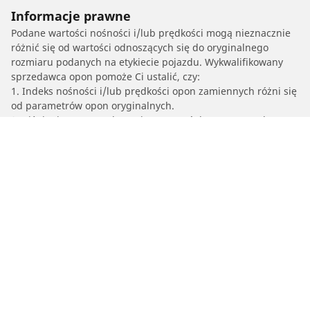
Informacje prawne
Podane wartości nośności i/lub prędkości mogą nieznacznie
różnić się od wartości odnoszących się do oryginalnego
rozmiaru podanych na etykiecie pojazdu. Wykwalifikowany
sprzedawca opon pomoże Ci ustalić, czy:
1. Indeks nośności i/lub prędkości opon zamiennych różni się
od parametrów opon oryginalnych.
2. Ciśnienie w oponach powinno zostać dostosowane do
proponowanego rozmiaru alternatywnego.
/
HARLEY-DAVIDSON
FXRD Grand Touring Edition