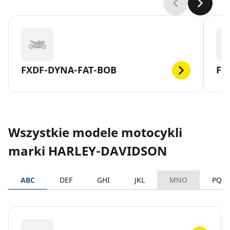
FXDF-DYNA-FAT-BOB
FL
Wszystkie modele motocykli
marki HARLEY-DAVIDSON
ABC
DEF
GHI
JKL
MNO
PQR