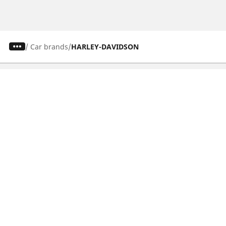
/
Car brands
HARLEY-DAVIDSON
Osobowe, SUV, dostawcze
Motyckle i skutery