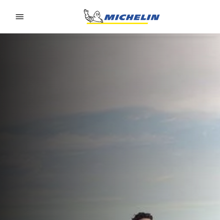
Go to page content
Go to page navigation