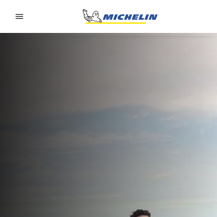
Go to page content
Go to page navigation