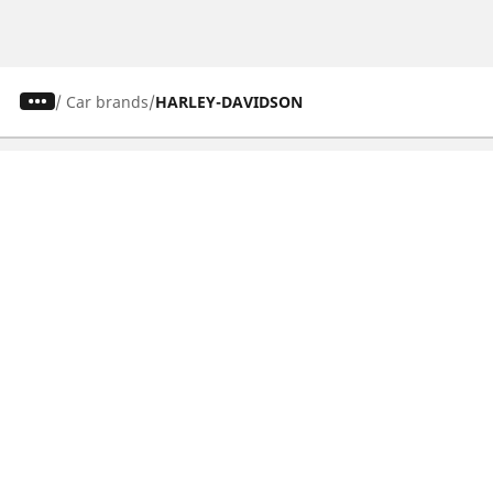
/
Car brands
HARLEY-DAVIDSON
Osobowe, SUV, dostawcze
Motyckle i skutery