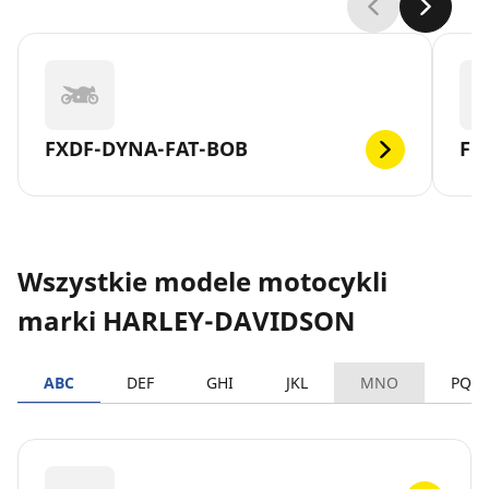
FXDF-DYNA-FAT-BOB
FL
Wszystkie modele motocykli
marki HARLEY-DAVIDSON
ABC
DEF
GHI
JKL
MNO
PQR