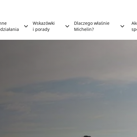
nne
Wskazówki
Dlaczego właśnie
Ak
działania
i porady
Michelin?
sp