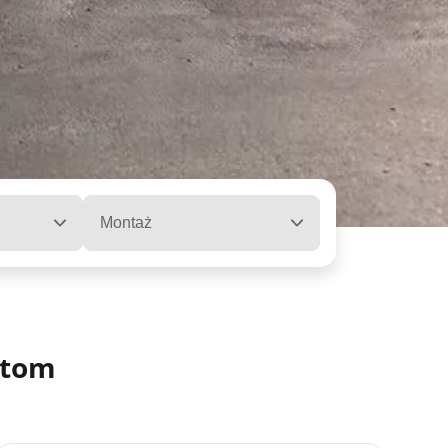
Montaż
stom