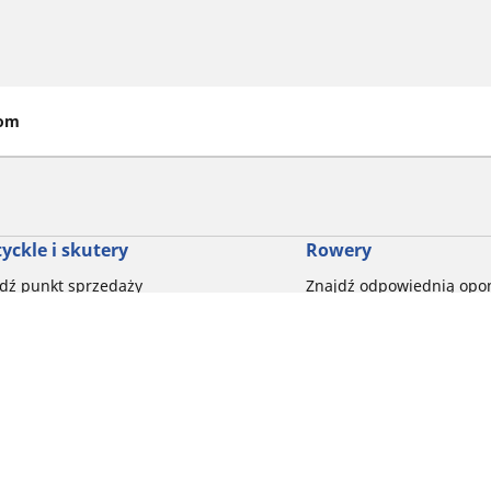
tom
yckle i skutery
Rowery
dź punkt sprzedaży
Znajdź odpowiednią opo
drogowego dla siebie
glądaj według marek motocykli
Odkryj nasze uniwersaln
glądaj według rodzaju motocykla
rowerów szutrowych
glądaj według stylu jazdy
Opony do rowerów górski
glądaj według rodziny produktów
dyscypliny
glądaj według rozmiaru opon
Wszystkie nasze gamy o
Twoja konfiguracja
elektrycznych
Opony do roweru miejski