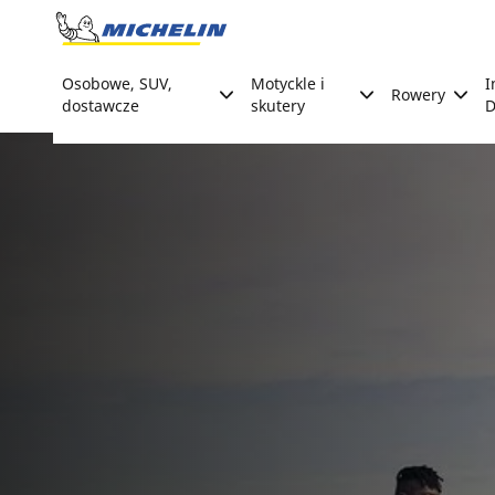
Go to page content
Go to page navigation
Osobowe, SUV,
Motyckle i
I
Rowery
dostawcze
skutery
D