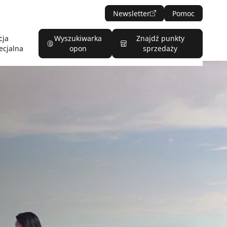
Newsletter
Pomoc
cja
Wyszukiwarka
Znajdź punkty
ecjalna
opon
sprzedaży