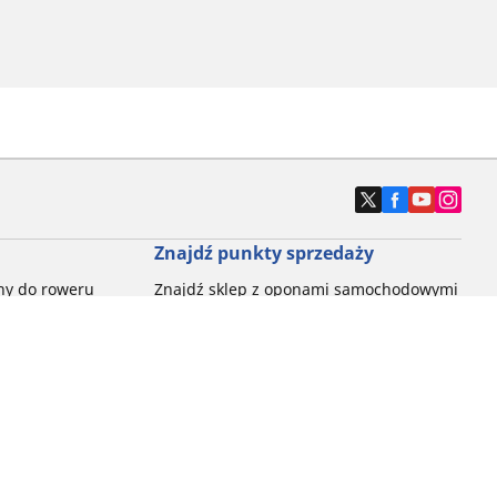
Znajdź punkty sprzedaży
ny do roweru
Znajdź sklep z oponami samochodowymi
e opony do
ch do każdej
pon do rowerów
ego: