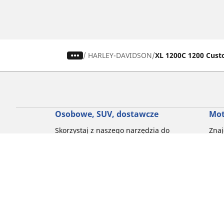
/
HARLEY-DAVIDSON
XL 1200C 1200 Cus
Osobowe, SUV, dostawcze
Mot
Skorzystaj z naszego narzędzia do
Znaj
wyboru opon
Prze
Przeglądaj według marek samochodów
Prze
Przeglądaj według stylu jazdy
Prze
Przeglądaj według rodzaju pojazdu
Prze
Przeglądaj według pory roku
Prze
Przeglądaj według rodziny produktów
Przeglądaj według rozmiaru opon