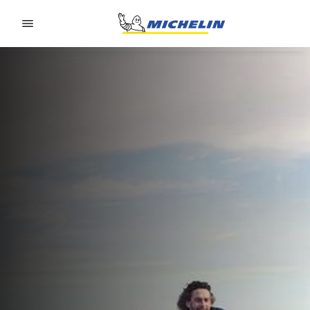
Go to page content
Go to page navigation