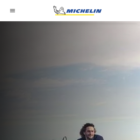
Go to page content
Go to page navigation