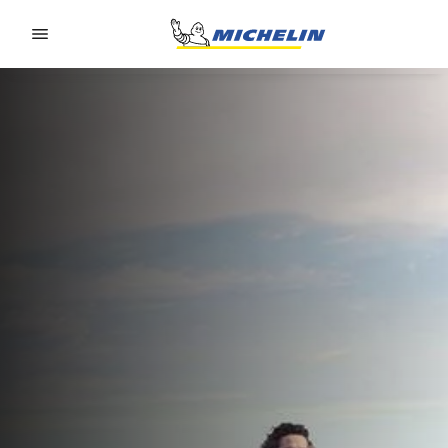
Go to page content
Go to page navigation