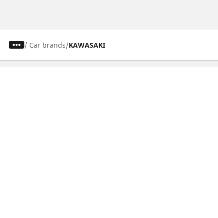
/
Car brands
KAWASAKI
Osobowe, SUV, dostawcze
Motyckle i skutery