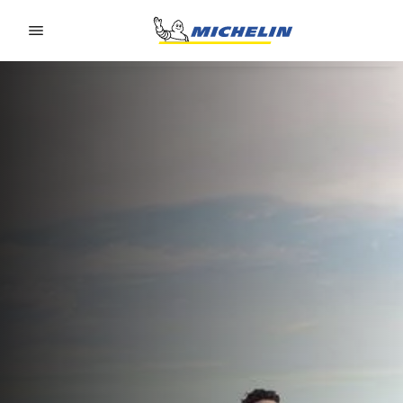
Go to page content
Go to page navigation