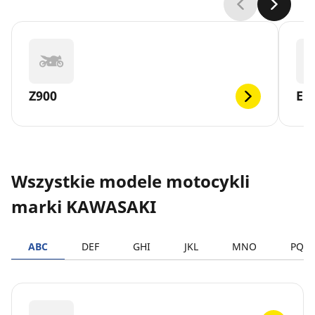
Z900
EN
Wszystkie modele motocykli
marki KAWASAKI
ABC
DEF
GHI
JKL
MNO
PQR