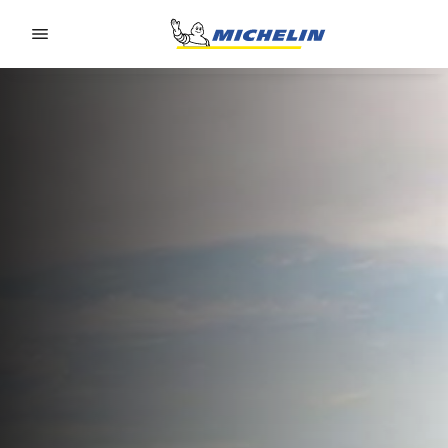
Go to page content
Go to page navigation