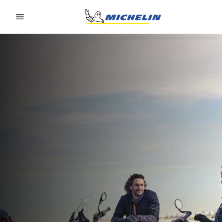
Go to page content
Go to page navigation