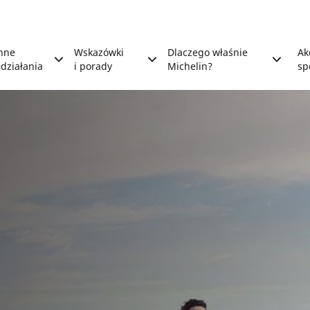
nne
Wskazówki
Dlaczego właśnie
Ak
działania
i porady
Michelin?
sp