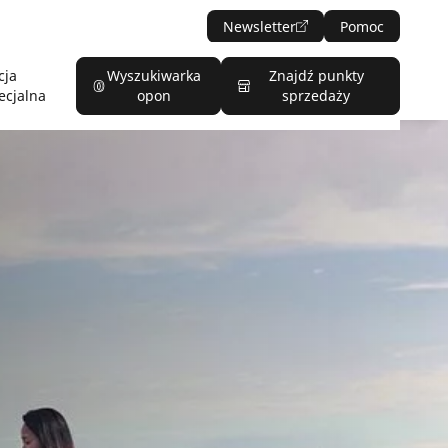
Newsletter
Pomoc
cja
Wyszukiwarka
Znajdź punkty
ecjalna
opon
sprzedaży