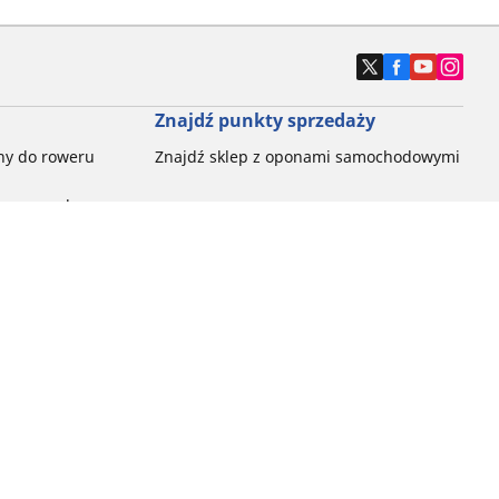
Znajdź punkty sprzedaży
ny do roweru
Znajdź sklep z oponami samochodowymi
e opony do
ch do każdej
pon do rowerów
ego:
ć
ny