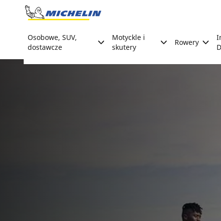
Go to page content
Go to page navigation
Osobowe, SUV,
Motyckle i
I
Rowery
dostawcze
skutery
D