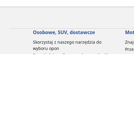
Osobowe, SUV, dostawcze
Mot
Skorzystaj z naszego narzędzia do
Znaj
wyboru opon
Prze
Przeglądaj według marek samochodów
Prze
Przeglądaj według stylu jazdy
Prze
Przeglądaj według rodzaju pojazdu
Prze
Przeglądaj według pory roku
Prze
Przeglądaj według rodziny produktów
Przeglądaj według rozmiaru opon
Porada
Pomoc i wsparcie