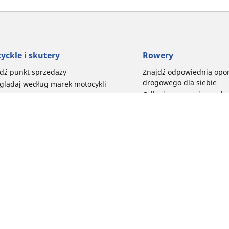
yckle i skutery
Rowery
dź punkt sprzedaży
Znajdź odpowiednią opo
drogowego dla siebie
glądaj według marek motocykli
Odkryj nasze uniwersaln
glądaj według rodzaju motocykla
rowerów szutrowych
glądaj według stylu jazdy
Opony do rowerów górski
glądaj według rodziny produktów
dyscypliny
glądaj według rozmiaru opon
Wszystkie nasze gamy o
elektrycznych
Twoja konfiguracja
Opony do roweru miejski
bezpieczeństwo i trwałoś
Przeglądaj wszystkie opo