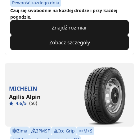
Pewność każdego dnia
Czuj się swobodnie na każdej drodze i przy każdej
pogodzie.
Znajdź rozmiar
Zobacz szczegóły
MICHELIN
Agilis Alpin
4.6/5
(50)
Zima
3PMSF
Ice Grip
M+S