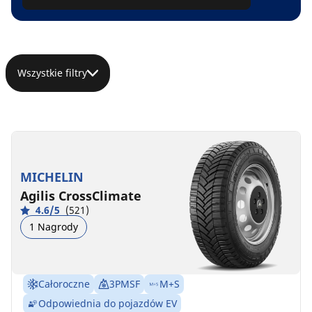
Wszystkie filtry
MICHELIN
Agilis CrossClimate
4.6/5
(521)
1 Nagrody
Całoroczne
3PMSF
M+S
Odpowiednia do pojazdów EV