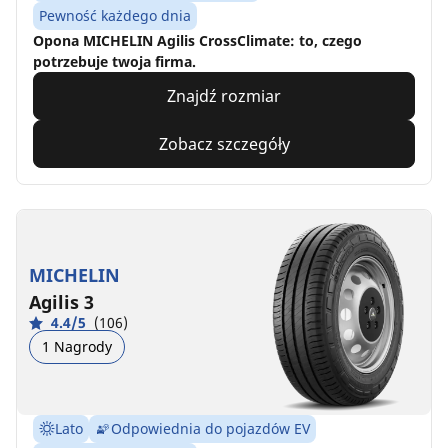
Pewność każdego dnia
Opona MICHELIN Agilis CrossClimate: to, czego
potrzebuje twoja firma.
Znajdź rozmiar
Zobacz szczegóły
MICHELIN
Agilis 3
4.4/5
(106)
1 Nagrody
Lato
Odpowiednia do pojazdów EV