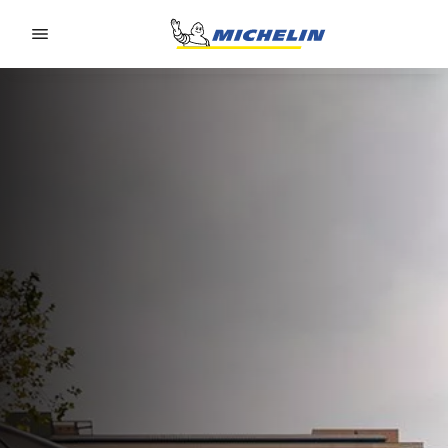
Go to page content
Go to page navigation