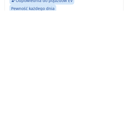
Odpowiednia do pojazdów EV
Pewność każdego dnia
MICHELIN Agilis Alpin: Nie pozwól, aby ostre zimy
zatrzymały Cię na drodze.
Znajdź rozmiar
Zobacz szczegóły
Home
Auto
TRP