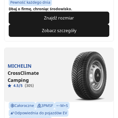
Pewność każdego dnia
Dbaj o firmę, chroniąc środowisko.
Znajdź rozmiar
Zobacz szczegóły
MICHELIN
CrossClimate
Camping
4.5/5
(305)
Całoroczne
3PMSF
M+S
Odpowiednia do pojazdów EV