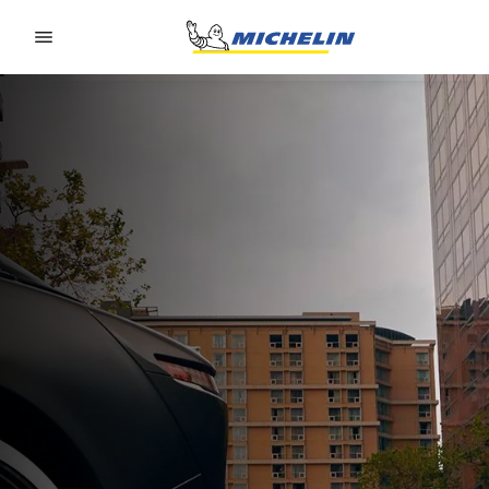
Go to page content
Go to page navigation