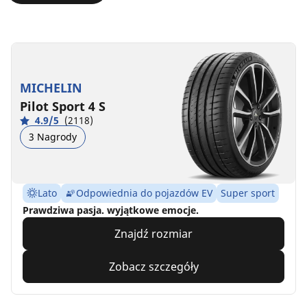
MICHELIN
Pilot Sport 4 S
4.9/5
(2118)
3 Nagrody
Lato
Odpowiednia do pojazdów EV
Super sport
Prawdziwa pasja. wyjątkowe emocje.
Znajdź rozmiar
Zobacz szczegóły