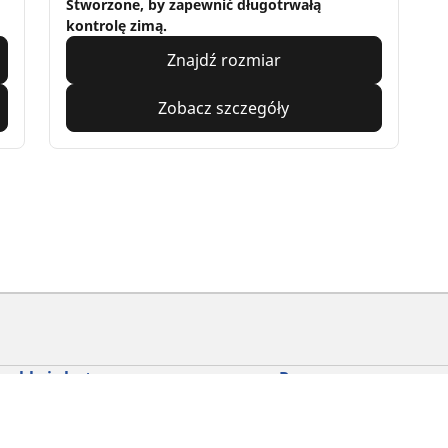
Stworzone, by zapewnić długotrwałą
kontrolę zimą.
Znajdź rozmiar
Zobacz szczegóły
yckle i skutery
Rowery
dź punkt sprzedaży
Znajdź odpowiednią opo
drogowego dla siebie
glądaj według marek motocykli