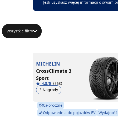
Jeśli uzyskasz więcej informacji o swoim p
Wszystkie filtry
MICHELIN
CrossClimate 3
Sport
4.8/5
(568)
3 Nagrody
Całoroczne
Odpowiednia do pojazdów EV
Wydajność