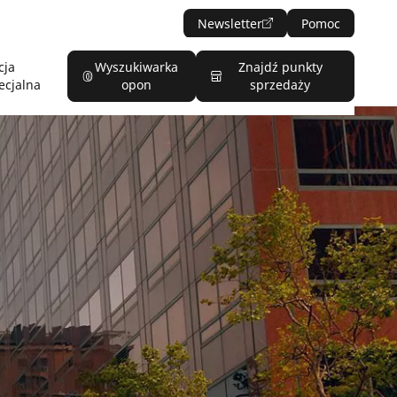
Newsletter
Pomoc
cja
Wyszukiwarka
Znajdź punkty
ecjalna
opon
sprzedaży