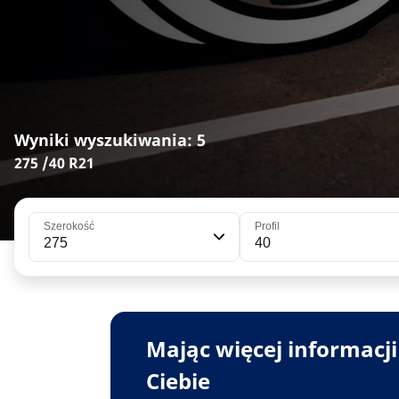
Wyniki wyszukiwania: 5
275 /40 R21
Szerokość
Profil
275
40
Mając więcej informacj
Ciebie