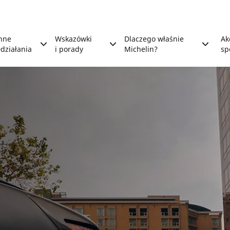
nne
Wskazówki
Dlaczego właśnie
Ak
działania
i porady
Michelin?
sp