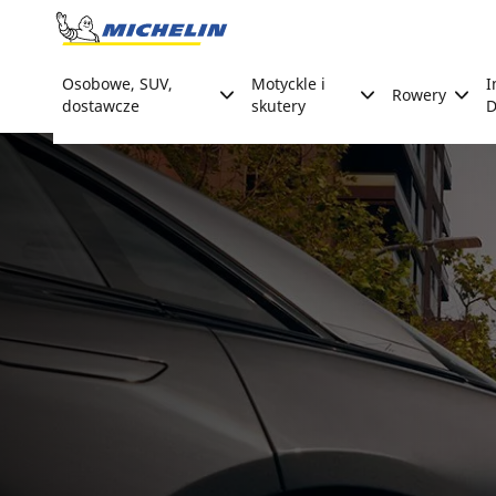
Go to page content
Go to page navigation
Osobowe, SUV,
Motyckle i
I
Rowery
dostawcze
skutery
D