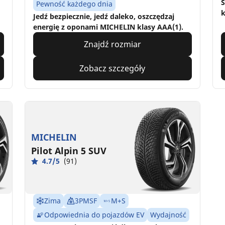
S
Pewność każdego dnia
k
Jedź bezpiecznie, jedź daleko, oszczędzaj
energię z oponami MICHELIN klasy AAA(1).
Znajdź rozmiar
Zobacz szczegóły
MICHELIN
Pilot Alpin 5 SUV
4.7/5
(91)
Zima
3PMSF
M+S
Odpowiednia do pojazdów EV
Wydajność