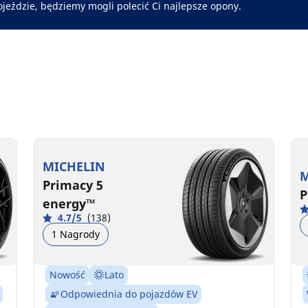
ojeździe, będziemy mogli polecić Ci najlepsze opony.
MICHELIN
M
Primacy 5
P
energy™
4.7/5
(138)
1 Nagrody
Nowość
Lato
Odpowiednia do pojazdów EV