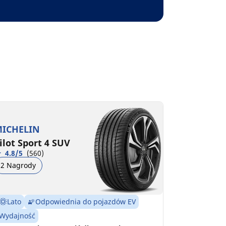
ICHELIN
ilot Sport 4 SUV
4.8/5
(560)
2 Nagrody
Lato
Odpowiednia do pojazdów EV
Wydajność