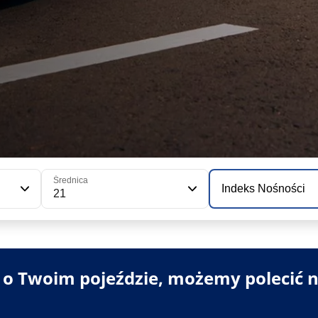
Średnica
Indeks Nośności
21
i o Twoim pojeździe, możemy polecić n