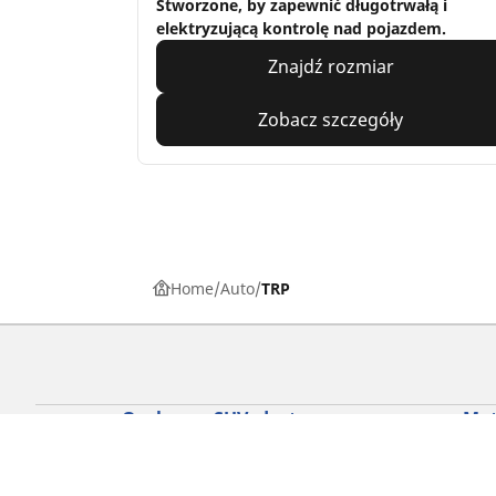
Stworzone, by zapewnić długotrwałą i
elektryzującą kontrolę nad pojazdem.
Znajdź rozmiar
Zobacz szczegóły
Home
Auto
TRP
Osobowe, SUV, dostawcze
Mot
Skorzystaj z naszego narzędzia do
Znaj
wyboru opon
Prze