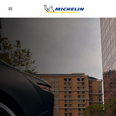
Go to page content
Go to page navigation