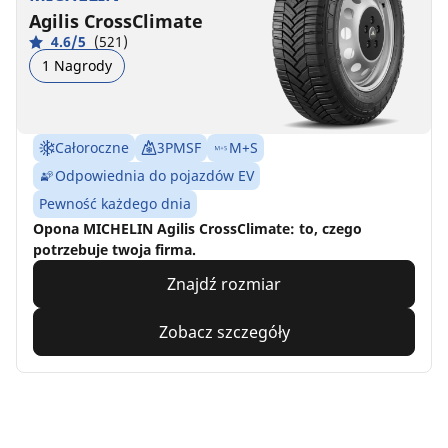
Agilis CrossClimate
4.6/5
(521)
1 Nagrody
Całoroczne
3PMSF
M+S
Odpowiednia do pojazdów EV
Pewność każdego dnia
Opona MICHELIN Agilis CrossClimate: to, czego
potrzebuje twoja firma.
Znajdź rozmiar
Zobacz szczegóły