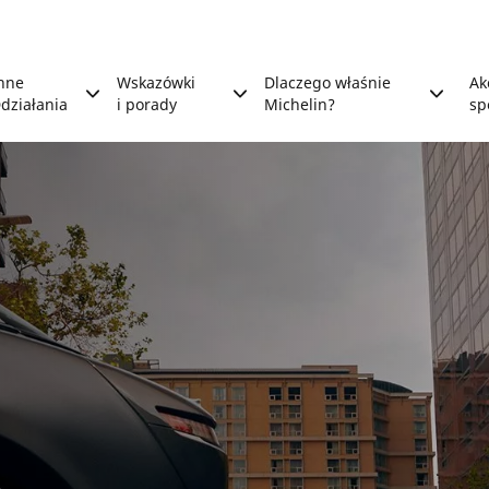
nne
Wskazówki
Dlaczego właśnie
Ak
działania
i porady
Michelin?
sp