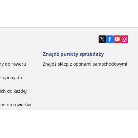
Znajdź punkty sprzedaży
ny do roweru
Znajdź sklep z oponami samochodowymi
e opony do
ch do każdej
pon do rowerów
ego:
ć
ny