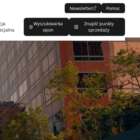
Newsletter
Pomoc
cja
Wyszukiwarka
Znajdź punkty
ecjalna
opon
sprzedaży