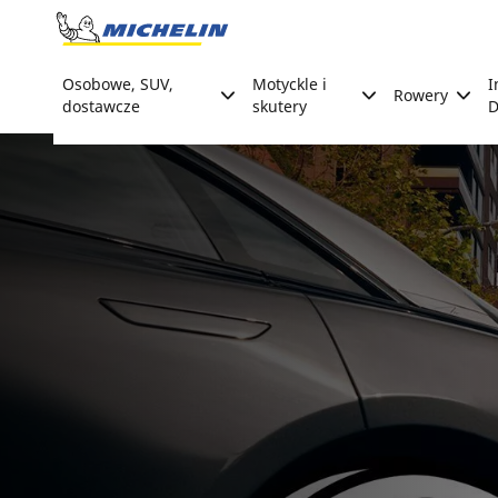
Go to page content
Go to page navigation
Osobowe, SUV,
Motyckle i
I
Rowery
dostawcze
skutery
D