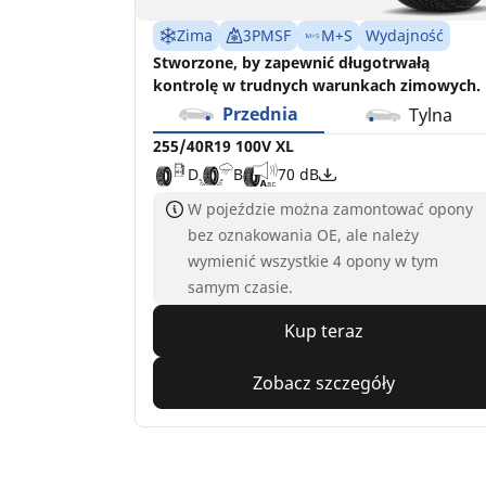
Zima
3PMSF
M+S
Wydajność
Stworzone, by zapewnić długotrwałą
kontrolę w trudnych warunkach zimowych.
Przednia
Tylna
255/40R19 100V XL
D
B
70 dB
W pojeździe można zamontować opony
bez oznakowania OE, ale należy
wymienić wszystkie 4 opony w tym
samym czasie.
Kup teraz
Zobacz szczegóły