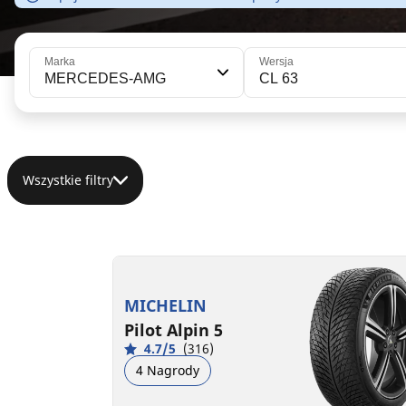
Marka
Wersja
MERCEDES-AMG
CL 63
Wszystkie filtry
255/40R19 100V XL
D
B
70 dB
MICHELIN
Pilot Alpin 5
4.7/5
(316)
4 Nagrody