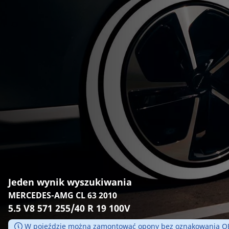
Jeden wynik wyszukiwania
MERCEDES-AMG CL 63 2010
5.5 V8 571 255/40 R 19 100V
W pojeździe można zamontować opony bez oznakowania OE,