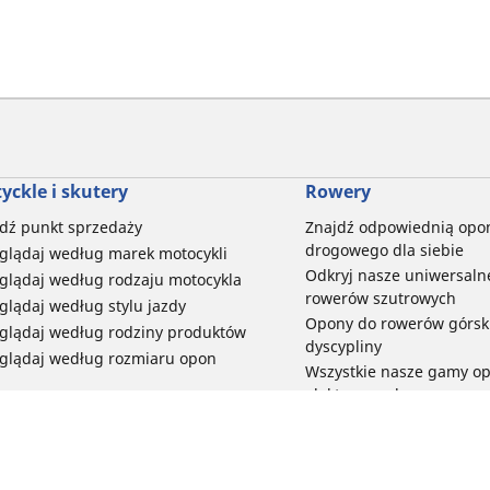
yckle i skutery
Rowery
dź punkt sprzedaży
Znajdź odpowiednią opo
drogowego dla siebie
glądaj według marek motocykli
Odkryj nasze uniwersaln
glądaj według rodzaju motocykla
rowerów szutrowych
glądaj według stylu jazdy
Opony do rowerów górski
glądaj według rodziny produktów
dyscypliny
glądaj według rozmiaru opon
Wszystkie nasze gamy o
elektrycznych
Opony do roweru miejski
bezpieczeństwo i trwałoś
Przeglądaj wszystkie opo